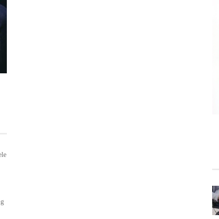
ele
ig