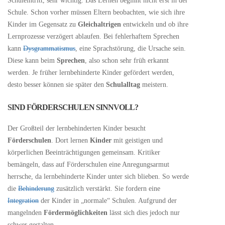
Schuleintritt, sehr wichtig. Das Lernen beginnt nicht erst in der
Schule. Schon vorher müssen Eltern beobachten, wie sich ihre
Kinder im Gegensatz zu
Gleichaltrigen
entwickeln und ob ihre
Lernprozesse verzögert ablaufen. Bei fehlerhaftem Sprechen
kann
Dysgrammatismus
, eine Sprachstörung, die Ursache sein.
Diese kann beim
Sprechen
, also schon sehr früh erkannt
werden. Je früher lernbehinderte Kinder gefördert werden,
desto besser können sie später den
Schulalltag
meistern.
SIND FÖRDERSCHULEN SINNVOLL?
Der Großteil der lernbehinderten Kinder besucht
Förderschulen
. Dort lernen
Kinder
mit geistigen und
körperlichen Beeinträchtigungen gemeinsam. Kritiker
bemängeln, dass auf Förderschulen eine Anregungsarmut
herrsche, da lernbehinderte Kinder unter sich blieben. So werde
die
Behinderung
zusätzlich verstärkt. Sie fordern eine
Integration
der Kinder in „normale“ Schulen. Aufgrund der
mangelnden
Fördermöglichkeiten
lässt sich dies jedoch nur
schwer gestalten.