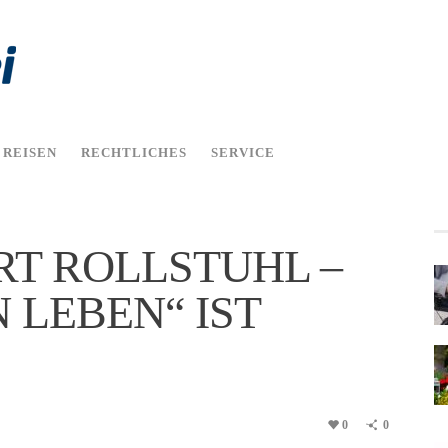
REISEN
RECHTLICHES
SERVICE
T ROLLSTUHL –
LEBEN“ IST
0
0